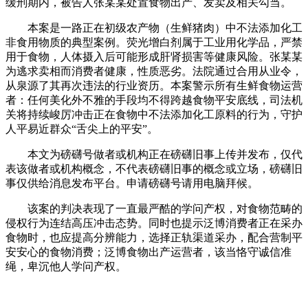
缓刑期内，被告人张某某处置食物出产、发卖及相关勾当。
本案是一路正在初级农产物（生鲜猪肉）中不法添加化工
非食用物质的典型案例。荧光增白剂属于工业用化学品，严禁
用于食物，人体摄入后可能形成肝肾损害等健康风险。张某某
为逃求卖相而消费者健康，性质恶劣。法院通过合用从业令，
从泉源了其再次违法的行业资历。本案警示所有生鲜食物运营
者：任何美化外不雅的手段均不得跨越食物平安底线，司法机
关将持续峻厉冲击正在食物中不法添加化工原料的行为，守护
人平易近群众“舌尖上的平安”。
本文为磅礴号做者或机构正在磅礴旧事上传并发布，仅代
表该做者或机构概念，不代表磅礴旧事的概念或立场，磅礴旧
事仅供给消息发布平台。申请磅礴号请用电脑拜候。
该案的判决表现了一直最严酷的学问产权，对食物范畴的
侵权行为连结高压冲击态势。同时也提示泛博消费者正在采办
食物时，也应提高分辨能力，选择正轨渠道采办，配合营制平
安安心的食物消费；泛博食物出产运营者，该当恪守诚信准
绳，卑沉他人学问产权。