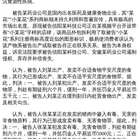
沉食源性疾病。
被告某药业公司是国内出名医药及健康食物企业，其“某
花”“小某花”系列商标颠末持久利用和普遍宣传，具有极高的
市场出名度。原现被告信阳某科技公司正在某视频平台开设带
有“小某花”字样的店肆，该商品外包拆利用了取被告“小某
花”系列注册商标高度近似的图形标识，极易使消费者误认为
该产物系被告出产或取被告存正在联系关系。被告为本身权
益，诉至法院要求被告信阳某科技公司、安徽某药业公司遏制
侵权、库存并补偿丧失。
认为，被告人刘某出产、发卖不合适食物平安尺度的食
物，其行为已形成出产、发卖不合适平安尺度的食物罪。据
此，判决：一、被告人刘某犯出产、发卖不合适平安尺度的食
物罪，判处有期徒刑六个月，缓刑一年，并惩罚金人平易近币
五千元；二、被告人刘某正在缓刑刻日内处置食物出产、发卖
及相关勾当。
认为，被告人张某某正在发卖的猪肉中掺入有毒、无害的
非食物原料，其行为已形成发卖有毒、无害食物罪。据此，判
决：一、被告人张某某犯发卖有毒、无害食物罪，判处有期徒
刑六个月，缓刑一年，并惩罚金人平易近币5000元；二、正在