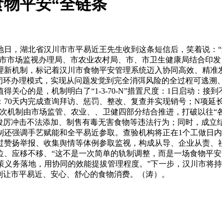
物平安“全链条
，湖北省汉川市市平易近王先生收到这条短信后，笑着说：“这
汉川市市场监视办理局、市农业农村局、市、市卫生健康局结合印
理新机制，标记着汉川市食物平安管理系统迈入协同高效、精准
步闭环办理模式，实现从问题发觉到完全消弭风险的全过程可逃溯
关心的是，机制明白了“1-3-70-N”措置尺度：1日启动：接
：70天内完成查询拜访、惩罚、整改、复查并实现销号；N项延
次机制由市场监管、农业、、卫健四部分结合推进，打破以往“
，峻厉冲击不法添加、制售有毒无害食物等违法行为；同时，成
还强调手艺赋能和全平易近参取。查验机构将正在1个工做日内
过赞扬举报、收集舆情等体例参取监视，构成从导、企业从责、
位、应移不移、“这不是一次简单的轨制调整，而是一场食物平安
鞭策义务落地，用协同的效能提拔管理程度。”下一步，汉川市将
打制让市平易近、安心、舒心的食物消费。（涛）。