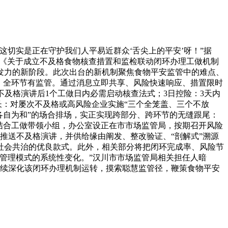
切实是正在守护我们人平易近群众‘舌尖上的平安’呀！”据
发《关于成立不及格食物核查措置和监检联动闭环办理工做机制
发力的新阶段。此次出台的新机制聚焦食物平安监管中的难点、
、全环节有监管。通过消息立即共享、风险快速响应、措置限时
到不及格演讲后1个工做日内必需启动核查法式；3日控险：3天内
长：对屡次不及格或高风险企业实施“三个全笼盖、三个不放
各自为和”的场合排场，实正实现跨部分、跨环节的无缝跟尾：
立结合工做带领小组，办公室设正在市市场监管局，按期召开风险
推送不及格演讲，并供给缘由阐发、整改验证、“剖解式”溯源
社会共治的优良款式。此外，相关部分将把闭环完成率、风险节
管理模式的系统性变化。”汉川市市场监管局相关担任人暗
持续深化该闭环办理机制运转，摸索聪慧监管径，鞭策食物平安