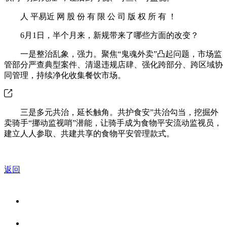
人 平易近 网 股 份 有 限 公 司 版 权 所 有 ！
6月1日，半个月来，新规带来了哪些方面的改变？
一是整治乱象，强力。聚焦“鬼魂外卖”凸起问题，市场监
管部分严查典型案件、清退违规店肆、强化跨部分、跨区域协
同管理，持续净化收集餐饮市场。
三是多元共治，延长触角。共护食安”共治勾当，挖掘外
卖骑手“挪动监视哨”潜能，让骑手成为食物平安流动监视员，
建立人人参取、共建共享的食物平安管理款式。
返回
关于我们
食品安全资讯