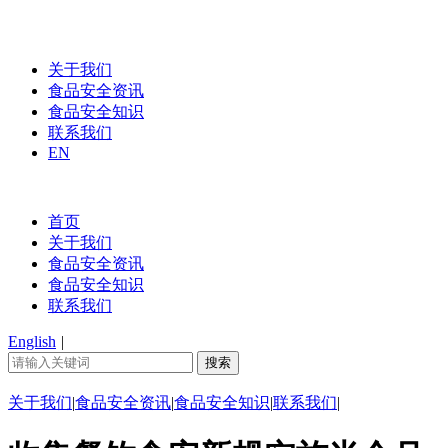
关于我们
食品安全资讯
食品安全知识
联系我们
EN
首页
关于我们
食品安全资讯
食品安全知识
联系我们
English
|
关于我们
|
食品安全资讯
|
食品安全知识
|
联系我们
|