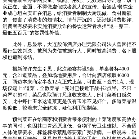
关商品或者办事的质量、机能、用处、无效刻日等消息，该当
实正在、全面，不得做虚假或者惹人的宣传。若酒店/餐饮企
业成心坦白实正在消息，给消费者制制大厨现做、食材新颖
的，侵害了消费者的知情权。情节严沉的，还涉嫌消费欺诈。
消费者有权要求实施消费欺诈的餐饮运营者承担“退一赔三、
最低五百元”的赏罚性补偿。
此外，息显示，大连般佈酒店办理无限公司法人曾因拒不
履行生效判决，被列为失信被施行人，同时被高消费，名下股
权也遭到冻结。
据新郎许先生引见，此次婚宴共设9桌，单桌餐标4000
元，含21道菜品，叠加场地费用后，合计向酒店领取46000
元。两边本来商定半夜12点正式上菜，可曲至下战书1点，现
场仅端上4道菜，全数菜品上完时已接近下战书2点半。不只上
菜严沉超时，菜品也取预订尺度收支极大，部门菜肴口感欠
安，此中虾仁玉米这道菜更是仅有玉米不见虾仁。多道菜品温
度偏低，较着未完全解冻，疑似利用预制菜。
预制菜正在给商家和消费者带来便利的上菜速度和高效办
事的同时，也因其口胃还原度低、食物平安卫生难以、不合适
人体健康要求、标签标示紊乱等要素广受诟病。一般说来，消
费者到餐厅吃饭，凡是都是冲着大厨的手艺，所以餐饮企业若