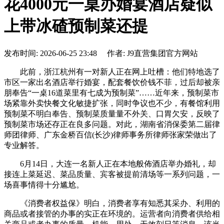
花4000元一桌办婚宴酒店疑似
上带冰碴预制菜还提
发布时间: 2026-06-25 23:48 作者: J9直营集团官方网站
此前，浙江杭州有一对新人正在网上吐槽：他们特地选了
市区一家出名酒店举行婚宴，配套餐饮价钱不菲，过后却被亲
朋奉告“一桌16道菜里有七成为预制菜”……近年来，预制菜市
场紧靠外卖快餐文化敏捷扩张，同时争议也不少，有餐馆利用
预制菜不明白奉告、预制菜质量量不外关、口胃欠安，反映了
预制菜市场还存正在良多问题。对此，湖南省消保委第二届律
师团律师、广东金桥百信(长沙)律师事务所律师张家荣做出了
专业解答。
6月14日，大连一名新人正在本地般佈酒店举办婚礼，却
接连上菜延迟、菜品质量、宾客被提前清场等一系列问题，一
场喜事情得十分尴尬。
《消费者权益保》明白，消费者享有知悉其采办、利用的
商品或者接管的办事的实正在环境的。运营者向消费者供给相