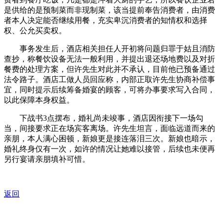
是供给的是预制菜而非现制菜，该当提前奉告消费者，由消费
者本人决定能否继续用餐，充实卑沉消费者的知情权和选择
权、公允买卖权。
事务发生后，酒店相关担任人开初将问题归罪于姑且消防
查抄，称餐饮设备无法一般利用，并提出退还场地费以及对折
餐费的处理方案，但许先生对此并不承认，目前他已预备通过
法令路子。酒店工做人员回应称，内部正取许先生协商补偿事
宜，同时提示后续筹备婚宴的顾客，可将办事要求写入合同，
以此保障本身权益。
下战书3点摆布，婚礼尚未竣事，酒店因衔接下一场勾
当，间接要求正在场宾客离场。许先生坦言，面临远道而来的
亲朋，本人满心困顿，新娘更是接连落泪三次。新娘也暗示，
婚礼终身仅有一次，如许的情况让她难以接管，后续也未便再
另行宴请亲朋填补可惜。
返回