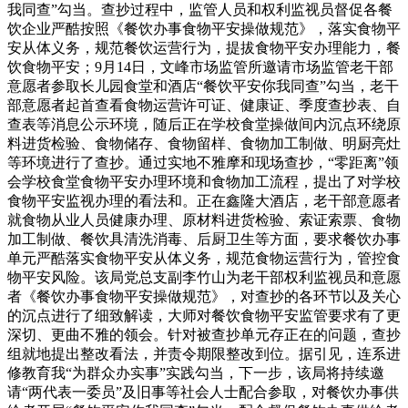
我同查”勾当。查抄过程中，监管人员和权利监视员督促各餐
饮企业严酷按照《餐饮办事食物平安操做规范》，落实食物平
安从体义务，规范餐饮运营行为，提拔食物平安办理能力，餐
饮食物平安；9月14日，文峰市场监管所邀请市场监管老干部
意愿者参取长儿园食堂和酒店“餐饮平安你我同查”勾当，老干
部意愿者起首查看食物运营许可证、健康证、季度查抄表、自
查表等消息公示环境，随后正在学校食堂操做间内沉点环绕原
料进货检验、食物储存、食物留样、食物加工制做、明厨亮灶
等环境进行了查抄。通过实地不雅摩和现场查抄，“零距离”领
会学校食堂食物平安办理环境和食物加工流程，提出了对学校
食物平安监视办理的看法和。正在鑫隆大酒店，老干部意愿者
就食物从业人员健康办理、原材料进货检验、索证索票、食物
加工制做、餐饮具清洗消毒、后厨卫生等方面，要求餐饮办事
单元严酷落实食物平安从体义务，规范食物运营行为，管控食
物平安风险。该局党总支副李竹山为老干部权利监视员和意愿
者《餐饮办事食物平安操做规范》，对查抄的各环节以及关心
的沉点进行了细致解读，大师对餐饮食物平安监管要求有了更
深切、更曲不雅的领会。针对被查抄单元存正在的问题，查抄
组就地提出整改看法，并责令期限整改到位。据引见，连系进
修教育我“为群众办实事”实践勾当，下一步，该局将持续邀
请“两代表一委员”及旧事等社会人士配合参取，对餐饮办事供