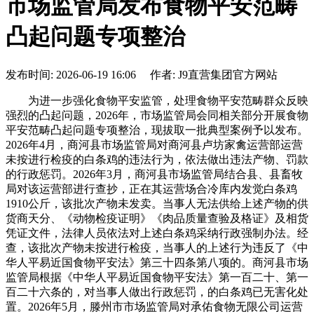
市场监管局发布食物平安范畴
凸起问题专项整治
发布时间: 2026-06-19 16:06 作者: J9直营集团官方网站
为进一步强化食物平安监管，处理食物平安范畴群众反映
强烈的凸起问题，2026年，市场监管局会同相关部分开展食物
平安范畴凸起问题专项整治，现拔取一批典型案例予以发布。
2026年4月，商河县市场监管局对商河县卢坊家禽运营部运营
未按进行检疫的白条鸡的违法行为，依法做出违法产物、罚款
的行政惩罚。2026年3月，商河县市场监管局结合县、县畜牧
局对该运营部进行查抄，正在其运营场合冷库内发觉白条鸡
1910公斤，该批次产物未发卖。当事人无法供给上述产物的供
货商天分、《动物检疫证明》《肉品质量查验及格证》及相货
凭证文件，法律人员依法对上述白条鸡采纳行政强制办法。经
查，该批次产物未按进行检疫，当事人的上述行为违反了《中
华人平易近国食物平安法》第三十四条第八项的。商河县市场
监管局根据《中华人平易近国食物平安法》第一百二十、第一
百二十六条的，对当事人做出行政惩罚，的白条鸡已无害化处
置。2026年5月，滕州市市场监管局对承佑食物无限公司运营