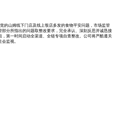
发觉的山姆线下门店及线上彀店多发的食物平安问题，市场监管
管部分所指出的问题取整改要求，完全承认、深刻反思并诚恳接
组，第一时间启动全渠道、全链专项自查整改。公司将严酷遵关
社会监视。