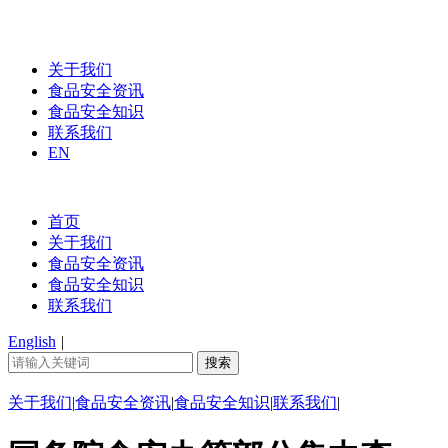
关于我们
食品安全资讯
食品安全知识
联系我们
EN
首页
关于我们
食品安全资讯
食品安全知识
联系我们
English
|
关于我们
|
食品安全资讯
|
食品安全知识
|
联系我们
|