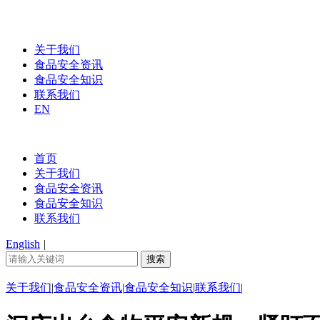
关于我们
食品安全资讯
食品安全知识
联系我们
EN
首页
关于我们
食品安全资讯
食品安全知识
联系我们
English
|
关于我们
|
食品安全资讯
|
食品安全知识
|
联系我们
|