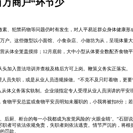
万商户“环节少
素、犯禁药物等问题仍时有发生，对人平易近群众身体健康形
6万户。这些微型以小面馆、小食杂店、小做坊为从，呈现体量
营从体全笼盖摸排；12月底前，大中小型从体要全数配齐食物
头加入普法培训并查核及格后方可上岗。鞭策义务实正落实。
人员失职，或是从业人员违规操做。“不克不及只盯着物，更要
从体义务落实轨制。企业须指定专人受理从业人员演讲的平安
食物平安总监或食物平安员明知未履职的，小我将被扣8分；若
厨、柜台的每一小我都成为发觉风险的‘火眼金睛’。”石甜说
尽职者可依法依规免责，失职者则依法逃责。情节严沉的，将根
倍的罚款。