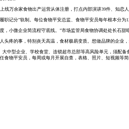
上线万余家食物出产运营从体注册，打点内部演讲39件、知恋人举
职记分”轨制。每位食物平安总监、食物平安员每年根本分为1
，小微企业简流程守底线。”市场监管局食物协调处处长石甜
头疼的事，特别炎天高温，食材极易变质。想做品牌的企业，
中型企业、学校食堂、连锁超市总部等高风险单元，须配备食
兼任食物平安员，每周或每月开展自查，表格、照片、短视频等