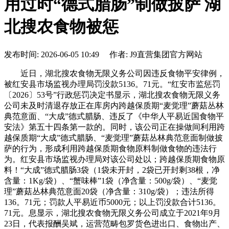
用过时“德式腊肠”制做披萨 湖
北搜农食物被惩
发布时间: 2026-06-05 10:49 作者: J9直营集团官方网站
近日，湖北搜农食物无限义务公司因违反食物平安律例，
被红安县市场监视办理局罚没款5136。71元。“红安市监惩罚
〔2026〕53号”行政惩罚决定书显示，湖北搜农食物无限义务
公司未及时清退存放正在库房内跨越保质期“麦觉理”蘑菇丛林
典范意面、“大成”德式腊肠、违反了《中华人平易近国食物平
安法》第五十四条第一款的。同时，该公司正在操做间利用跨
越保质期“大成”德式腊肠、“麦觉理”蘑菇丛林典范意面制做披
萨的行为，形成利用跨越保质期食物原料制做食物的违法行
为。红安县市场监视办理局对该公司处以；跨越保质期食物原
料！“大成”德式腊肠3袋（1袋未开封，2袋已开封剩38根，净
含量：1Kg/袋）、“蟹味棒”1袋（净含量：500g/袋）、“麦觉
理”蘑菇丛林典范意面20袋（净含量：310g/袋）；违法所得
136。71元；罚款人平易近币5000元；以上罚没款合计5136。
71元。息显示，湖北搜农食物无限义务公司成立于2021年9月
23日，代表报酬吴斌，运营范畴包罗货色进出口、食物出产、