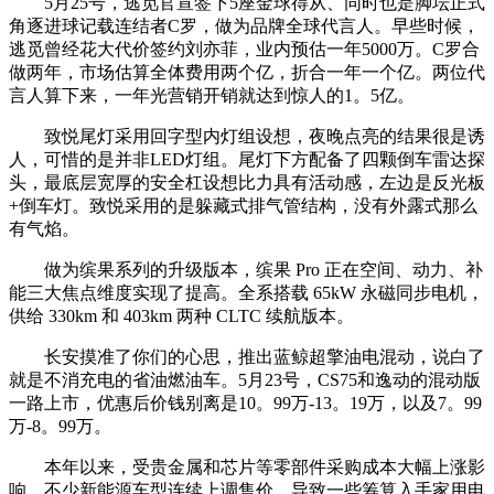
5月25号，逃觅官宣签下5座金球得从、同时也是脚坛正式
角逐进球记载连结者C罗，做为品牌全球代言人。早些时候，
逃觅曾经花大代价签约刘亦菲，业内预估一年5000万。C罗合
做两年，市场估算全体费用两个亿，折合一年一个亿。两位代
言人算下来，一年光营销开销就达到惊人的1。5亿。
致悦尾灯采用回字型内灯组设想，夜晚点亮的结果很是诱
人，可惜的是并非LED灯组。尾灯下方配备了四颗倒车雷达探
头，最底层宽厚的安全杠设想比力具有活动感，左边是反光板
+倒车灯。致悦采用的是躲藏式排气管结构，没有外露式那么
有气焰。
做为缤果系列的升级版本，缤果 Pro 正在空间、动力、补
能三大焦点维度实现了提高。全系搭载 65kW 永磁同步电机，
供给 330km 和 403km 两种 CLTC 续航版本。
长安摸准了你们的心思，推出蓝鲸超擎油电混动，说白了
就是不消充电的省油燃油车。5月23号，CS75和逸动的混动版
一路上市，优惠后价钱别离是10。99万-13。19万，以及7。99
万-8。99万。
本年以来，受贵金属和芯片等零部件采购成本大幅上涨影
响，不少新能源车型连续上调售价，导致一些筹算入手家用电