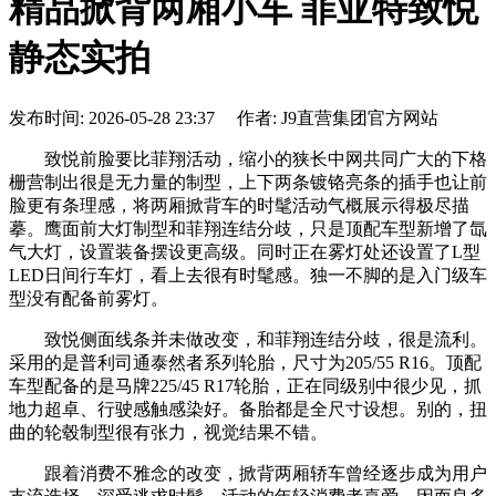
精品掀背两厢小车 菲亚特致悦
静态实拍
发布时间: 2026-05-28 23:37 作者: J9直营集团官方网站
致悦前脸要比菲翔活动，缩小的狭长中网共同广大的下格
栅营制出很是无力量的制型，上下两条镀铬亮条的插手也让前
脸更有条理感，将两厢掀背车的时髦活动气概展示得极尽描
摹。鹰面前大灯制型和菲翔连结分歧，只是顶配车型新增了氙
气大灯，设置装备摆设更高级。同时正在雾灯处还设置了L型
LED日间行车灯，看上去很有时髦感。独一不脚的是入门级车
型没有配备前雾灯。
致悦侧面线条并未做改变，和菲翔连结分歧，很是流利。
采用的是普利司通泰然者系列轮胎，尺寸为205/55 R16。顶配
车型配备的是马牌225/45 R17轮胎，正在同级别中很少见，抓
地力超卓、行驶感触感染好。备胎都是全尺寸设想。别的，扭
曲的轮毂制型很有张力，视觉结果不错。
跟着消费不雅念的改变，掀背两厢轿车曾经逐步成为用户