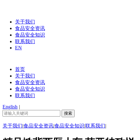
关于我们
食品安全资讯
食品安全知识
联系我们
EN
首页
关于我们
食品安全资讯
食品安全知识
联系我们
English
|
关于我们
|
食品安全资讯
|
食品安全知识
|
联系我们
|