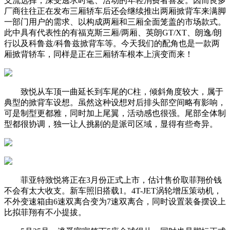
支流选择，深受逃求时髦、活动的年轻消费者喜爱。因而良多
厂商往往正在发布三厢轿车后还会继续推出两厢掀背车来满脚
一部门用户的需求、以构成两厢和三厢全面笼盖的市场款式。
此中具有代表性的有福克斯三厢/两厢、英朗GT/XT、朗逸/朗
行以及科鲁兹/科鲁兹掀背车等。今天我们的配角也是一款两
厢掀背轿车，同样是正在三厢轿车根本上演变而来！
致悦从车顶一曲延长到车尾的C柱，倾斜角度较大，属于
典型的掀背车设想。虽然这种设想对后排头部空间略有影响，
可是制型更都雅，同时加上尾翼，活动感也很强。尾部全体制
型都很协调，独一让人挑剔的是派司区域，显得有些奇异。
菲亚特致悦将正在3月份正式上市，估计售价取菲翔价钱
不会有太大收支。新车照旧搭载1。4T-JET涡轮增压策动机，
不外变速箱由6速双离合变为7速双离合，同时设置装备摆设上
比拟菲翔有不小提拔。