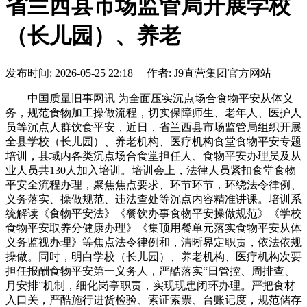
省兰西县市场监管局开展学校
（长儿园）、养老
发布时间: 2026-05-25 22:18 作者: J9直营集团官方网站
中国质量旧事网讯 为全面压实沉点场合食物平安从体义
务，规范食物加工操做流程，切实保障师生、老年人、医护人
员等沉点人群饮食平安，近日，省兰西县市场监管局组织开展
全县学校（长儿园）、养老机构、医疗机构食堂食物平安专题
培训，县域内各类沉点场合食堂担任人、食物平安办理员及从
业人员共130人加入培训。培训会上，法律人员紧扣食堂食物
平安全流程办理，聚焦焦点要求、环节环节，环绕法令律例、
义务落实、操做规范、违法查处等沉点内容精准讲课。培训系
统解读《食物平安法》《餐饮办事食物平安操做规范》《学校
食物平安取养分健康办理》《集顶用餐单元落实食物平安从体
义务监视办理》等焦点法令律例和，清晰界定职责，依法依规
操做。同时，明白学校（长儿园）、养老机构、医疗机构次要
担任报酬食物平安第一义务人，严酷落实“日管控、周排查、
月安排”机制，细化岗亭职责，实现现患闭环办理。严把食材
入口关，严酷施行进货检验、索证索票、台账记度，规范储存