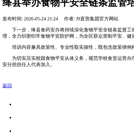
绛县举办食物平安全链条监管培
发布时间: 2026-05-24 21:24 作者: J9直营集团官方网站
下一步，绛县食药安办将持续深化食物平安全链条监督工做
理，全力织密织牢食物平安防护网，为全区群众营制平安、健
培训内容兼具政策性、专业性取实操性，既包含政策律例精
为切实压实校园食物平安从体义务，规范学校食堂运营办理，
安分担担任人代表加入。
返回
关于我们
食品安全资讯
食品安全知识