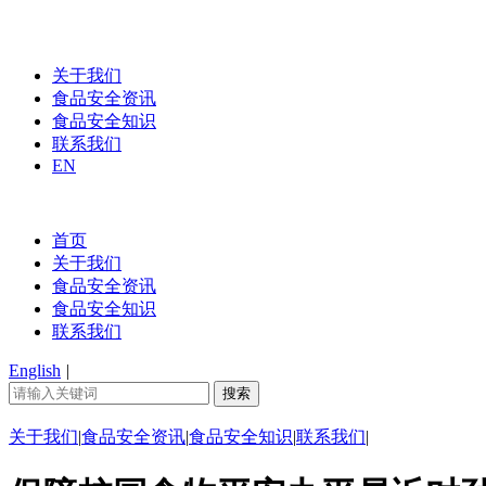
关于我们
食品安全资讯
食品安全知识
联系我们
EN
首页
关于我们
食品安全资讯
食品安全知识
联系我们
English
|
关于我们
|
食品安全资讯
|
食品安全知识
|
联系我们
|