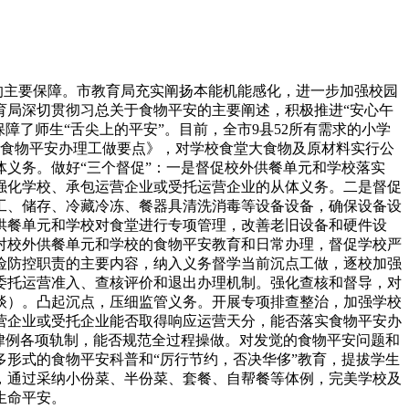
的主要保障。市教育局充实阐扬本能机能感化，进一步加强校园
育局深切贯彻习总关于食物平安的主要阐述，积极推进“安心午
障了师生“舌尖上的平安”。目前，全市9县52所有需求的小学
校食堂食物平安办理工做要点》，对学校食堂大食物及原材料实行公
义务。做好“三个督促”：一是督促校外供餐单元和学校落实
强化学校、承包运营企业或受托运营企业的从体义务。二是督促
工、储存、冷藏冷冻、餐器具清洗消毒等设备设备，确保设备设
供餐单元和学校对食堂进行专项管理，改善老旧设备和硬件设
对校外供餐单元和学校的食物平安教育和日常办理，督促学校严
险防控职责的主要内容，纳入义务督学当前沉点工做，逐校加强
委托运营准入、查核评价和退出办理机制。强化查核和督导，对
谈）。凸起沉点，压细监管义务。开展专项排查整治，加强学校
营企业或受托企业能否取得响应运营天分，能否落实食物平安办
律例各项轨制，能否规范全过程操做。对发觉的食物平安问题和
形式的食物平安科普和“厉行节约，否决华侈”教育，提拔学生
，通过采纳小份菜、半份菜、套餐、自帮餐等体例，完美学校及
生命平安。