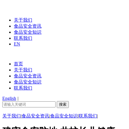
关于我们
食品安全资讯
食品安全知识
联系我们
EN
首页
关于我们
食品安全资讯
食品安全知识
联系我们
English
|
关于我们
|
食品安全资讯
|
食品安全知识
|
联系我们
|