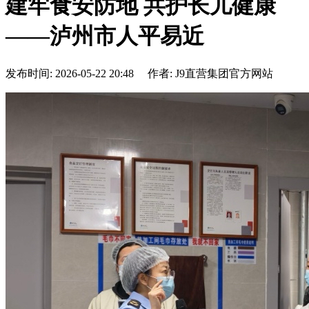
建牢食安防地 共护长儿健康
——泸州市人平易近
发布时间: 2026-05-22 20:48 作者: J9直营集团官方网站