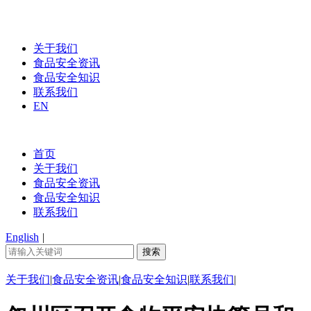
关于我们
食品安全资讯
食品安全知识
联系我们
EN
首页
关于我们
食品安全资讯
食品安全知识
联系我们
English
|
关于我们
|
食品安全资讯
|
食品安全知识
|
联系我们
|