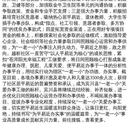
政、卫健等部分，加强取金牛卫生院等单元的沟通协做，积极
争取政策、资金和专业手艺支撑；三是强大办事力量，积极招
募培育社区意愿者，吸纳热心居平易近、退休教师、大学生等
插手办事步队，构成“指点、社工引领、意愿者参取、多方协
同”的优良办事款式；四是拓宽资金渠道，正在用好专项项目
资金的根本上，积极摸索社会化参取的运做模式，激励指导爱
心企业、社会组织等社会力量参取日间照顾核心运营和办事供
给，为“一老一小”办事注入持久动力。平易近之所盼，政之所
向。越析社区一直苦守“以人平易近为核心”的成长思惟，紧
扣“苍洱阳光幸福工程”工做要求，将日间照顾核心打形成集老
年健康办理、抚慰、儿童关爱、便平易近办事于一体的分析性
办事平台，用结实行动为辖区“一老一小”办功德、办实事。截
至目前，各项办事累计惠及老年人和儿童达3500余人次，获得
了社区居平易近的普遍赞誉和承认，成为宾川县“一老一小”关
爱办事工做的标杆。宾川县将继续总结经验、补齐短板，进一
步优化日间照顾核心运营办理和办事供给，不竭拓展办事项
目、提拔办事专业化程度，持续深化“一老一小”关爱办事工
做，切实把平易近生温暖送到群众身边，让落日更红、向阳更
艳，持续书写“为平易近办实事”的温暖篇章，为“一老一小”事
业高质量成长贡献宾川力量。前往搜狐，查看更多。