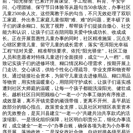
前，“阳光驿坐”已累计开展课业、手工绘画、科育、平安学
问、心理团辅、保守节日体验等从题勾当50余场次，办事社区
儿童2500余人次。这些寓教于乐的勾当，不只无效处理了双职
工家庭、外出务工家庭儿童假期“难、难”的问题，更丰硕了孩
子们的课余糊口、拓宽了视野，帮帮孩子们提拔自傲心、社交
能力和认识，让孩子们正在陪同取关爱中快成功长、收成成
长。正在开展普惠性儿童办事的同时，社区精准施策，沉点关
心辖区窘境儿童、留守儿童的成长需求，落实“苍洱阳光幸福
工程”结对关爱、精准帮扶要求。依托“阳光驿坐”，社区工做
人员和意愿者对特殊儿童进行全面摸排，成立“一人一档”，细
致记实孩子们的进修环境、糊口情况和心理需求，按期开展上
门走访、交心谈话，供给个性化心理疏导、学业支撑和物资帮
扶。通过链接社会资本，为留守儿童送去进修用品、糊口用品
等物资，用实情温暖童心，用陪同守护成长，让孩子们逼实感
遭到社区大师庭的温暖，让每一个孩子都能洗澡阳光、健壮成
长。越析社区日间照顾核心“一老一小”办事工做的有序推进、
成效显著，离不开镇党委的顽强带领，更离不开州、县平易近
政部分的细心指点、政策资金支撑，以及社区对辖区表里资本
的无效整合，是宾川县建立“一老一小”共建共治共享款式的活
泼缩影。一是强化组织保障，社区明白职责分工，细化办事流
程，成立健全“一老一小”办事台账，确保各项为老为小办事有
序开展、落地收效；二是深化政社合做，自动对接各级平易近