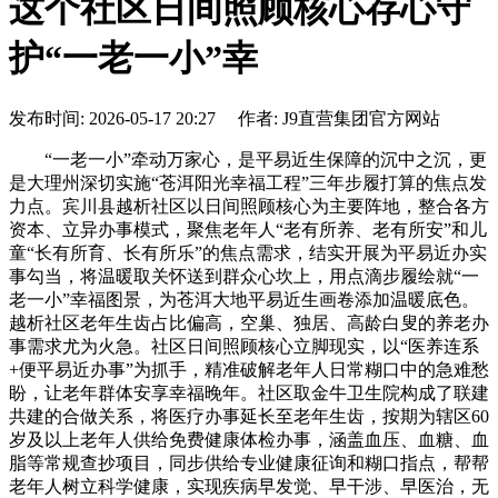
这个社区日间照顾核心存心守
护“一老一小”幸
发布时间: 2026-05-17 20:27 作者: J9直营集团官方网站
“一老一小”牵动万家心，是平易近生保障的沉中之沉，更
是大理州深切实施“苍洱阳光幸福工程”三年步履打算的焦点发
力点。宾川县越析社区以日间照顾核心为主要阵地，整合各方
资本、立异办事模式，聚焦老年人“老有所养、老有所安”和儿
童“长有所育、长有所乐”的焦点需求，结实开展为平易近办实
事勾当，将温暖取关怀送到群众心坎上，用点滴步履绘就“一
老一小”幸福图景，为苍洱大地平易近生画卷添加温暖底色。
越析社区老年生齿占比偏高，空巢、独居、高龄白叟的养老办
事需求尤为火急。社区日间照顾核心立脚现实，以“医养连系
+便平易近办事”为抓手，精准破解老年人日常糊口中的急难愁
盼，让老年群体安享幸福晚年。社区取金牛卫生院构成了联建
共建的合做关系，将医疗办事延长至老年生齿，按期为辖区60
岁及以上老年人供给免费健康体检办事，涵盖血压、血糖、血
脂等常规查抄项目，同步供给专业健康征询和糊口指点，帮帮
老年人树立科学健康，实现疾病早发觉、早干涉、早医治，无