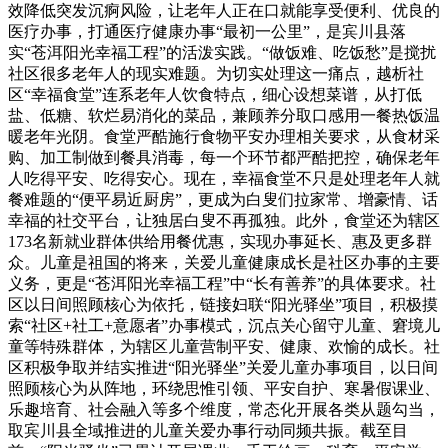
效降低突发沉痾风险，让老年人正在口就能享受便利、优良的
医疗办事，打通医疗健康办事“最初一公里”，是宾川县落
实“苍洱阳光幸福工程”的活泼实践。“做饭难、吃饭愁”是搅扰
社区很多老年人的现实难题。为切实处理这一痛点，越析社
区“幸福食堂”连系老年人饮食特点，细心设想菜谱，从打低
盐、低糖、软烂易消化的菜品，兼顾养分取口感用一餐热饭温
暖老年光阴。食堂严酷施行食物平安办理相关要求，从食材采
购、加工制做到餐具消毒，每一个环节都严酷把控，确保老年
人吃得平安、吃得安心。现在，幸福食堂不只是处理老年人就
餐难题的“便平易近厨房”，更成为白叟们拉家常、增豪情、话
幸福的社交平台，让独居白叟不再孤独。此外，食堂还为辖区
173名新就业群体供给用餐优惠，实现办事延长、惠及更多群
众。儿童是祖国的将来，关爱儿童健康成长是社区办事的主要
义务，更是“苍洱阳光幸福工程”中“长有善养”的具体要求。社
区以日间照顾核心为依托，链接妇联“阳光驿坐”项目，积极摸
索“社区+社工+意愿者”办事模式，沉点关心留守儿童、窘境儿
童等特殊群体，为辖区儿童营制平安、健康、欢愉的成长。社
区积极争取并结实推进“阳光驿坐”关爱儿童办事项目，以日间
照顾核心为从阵地，环绕思惟引领、平安自护、寒暑假课业、
乐趣培育、社会融入等多个维度，常态化开展各类从题勾当，
取宾川县全域推进的儿童关爱办事行动同频共振。截至目