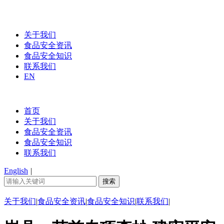
关于我们
食品安全资讯
食品安全知识
联系我们
EN
首页
关于我们
食品安全资讯
食品安全知识
联系我们
English
|
关于我们
|
食品安全资讯
|
食品安全知识
|
联系我们
|