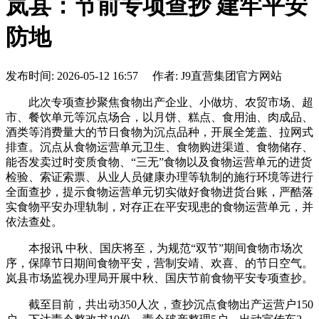
岚县：节前专项查抄 建牢平安
防地
发布时间: 2026-05-12 16:57 作者: J9直营集团官方网站
此次专项查抄聚焦食物出产企业、小做坊、农贸市场、超
市、餐饮单元等沉点场合，以月饼、糕点、食用油、肉成品、
酒类等消费量大的节日食物为沉点品种，开展全笼盖、拉网式
排查。沉点从食物运营单元卫生、食物购进渠道、食物储存、
能否发卖过时变质食物、“三无”食物以及食物运营单元的进货
检验、索证索票、从业人员健康办理等轨制的施行环境等进行
全面查抄，提示食物运营单元切实做好食物进货台账，严酷落
实食物平安办理轨制，对存正在平安现患的食物运营单元，并
依法查处。
本报讯 中秋、国庆将至，为规范“双节”期间食物市场次
序，保障节日期间食物平安，营制安靖、欢喜、的节日空气。
岚县市场监视办理局开展中秋、国庆节前食物平安专项查抄。
截至目前，共出动350人次，查抄沉点食物出产运营户150