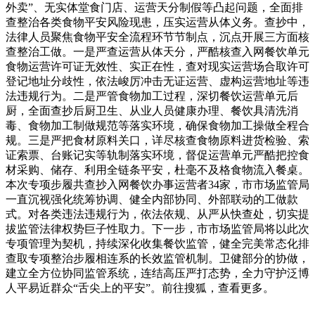
外卖”、无实体堂食门店、运营天分制假等凸起问题，全面排
查整治各类食物平安风险现患，压实运营从体义务。查抄中，
法律人员聚焦食物平安全流程环节节制点，沉点开展三方面核
查整治工做。一是严查运营从体天分，严酷核查入网餐饮单元
食物运营许可证无效性、实正在性，查对现实运营场合取许可
登记地址分歧性，依法峻厉冲击无证运营、虚构运营地址等违
法违规行为。二是严管食物加工过程，深切餐饮运营单元后
厨，全面查抄后厨卫生、从业人员健康办理、餐饮具清洗消
毒、食物加工制做规范等落实环境，确保食物加工操做全程合
规。三是严把食材原料关口，详尽核查食物原料进货检验、索
证索票、台账记实等轨制落实环境，督促运营单元严酷把控食
材采购、储存、利用全链条平安，杜毫不及格食物流入餐桌。
本次专项步履共查抄入网餐饮办事运营者34家，市市场监管局
一直沉视强化统筹协调、健全内部协同、外部联动的工做款
式。对各类违法违规行为，依法依规、从严从快查处，切实提
拔监管法律权势巨子性取力。下一步，市市场监管局将以此次
专项管理为契机，持续深化收集餐饮监管，健全完美常态化排
查取专项整治步履相连系的长效监管机制。卫健部分的协做，
建立全方位协同监管系统，连结高压严打态势，全力守护泛博
人平易近群众“舌尖上的平安”。前往搜狐，查看更多。