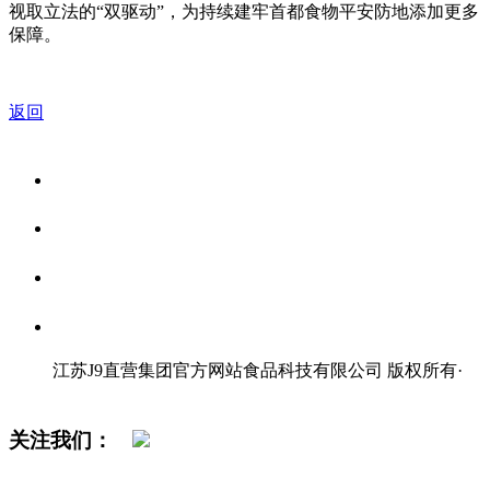
视取立法的“双驱动”，为持续建牢首都食物平安防地添加更多
保障。
返回
关于我们
食品安全资讯
食品安全知识
联系我们
江苏J9直营集团官方网站食品科技有限公司 版权所有
·
网站地图
关注我们：