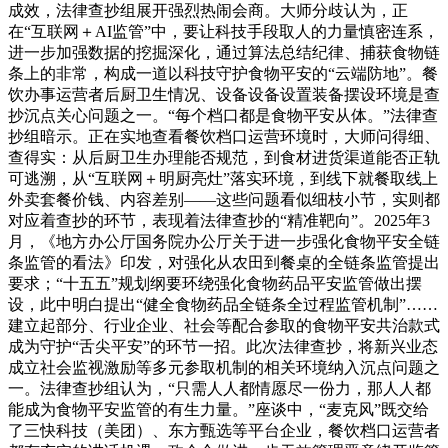
成效，法律查抄组展开强烈热闹会商。大师分歧认为，正
在“互联网＋AI监管”中，要让科技手段取人的力量慎密连系，
进一步加强数据的挖掘深化，通过算法总结纪律、捕获食物链
条上的非常，构成一道以科技守护食物平安的“云端防地”。餐
饮办事运营者后厨卫生情况、设备设备设置装备摆设环境是查
抄沉点关心问题之一。“每个档口都是食物平安从体。”法律查
抄组暗示。正在实地查看餐饮档口运营环境时，大师问得细、
查得实：从后厨卫生办理能否规范，到食材进货渠道能否正轨
可逃溯，从“互联网＋明厨亮灶”落实环境，到线下就餐取线上
外卖套餐价钱、内容差别——这些问题看似细枝小节，实则都
对应着查抄的环节，表现着法律查抄的“精准靶向”。2025年3
月，《地方办公厅国务院办公厅关于进一步强化食物平安全链
条监管的看法》印发，对强化从农田到餐桌的全链条监管提出
要求；“十五五”规划纲要环绕强化食物药品平安监管做出摆
设，此中明白提出“健全食物药品全链条全过程监管机制”……
建立起部分、行业企业、社会等配合参取的食物平安共治款式
成为守护“舌尖平安”的环节一招。此次法律查抄，将新兴业态
成立社会监视激励等多元参取机制的相关环境纳入沉点问题之
一。法律查抄组认为，“只需人人都情愿尽一份力，那人人都
能成为食物平安监管的有生力量。”座谈中，“麦克风”既交给
了三快科技（美团）、东方甄选等平台企业，餐饮档口运营者