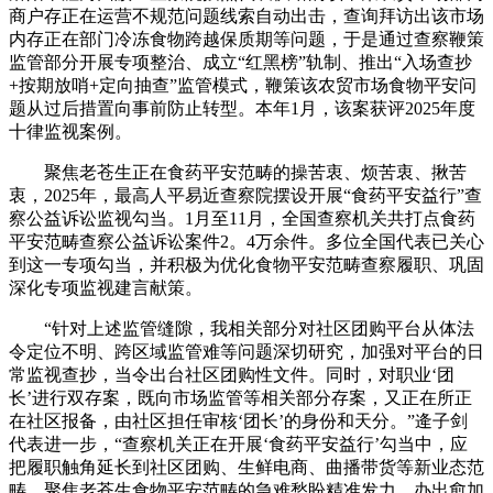
商户存正在运营不规范问题线索自动出击，查询拜访出该市场
内存正在部门冷冻食物跨越保质期等问题，于是通过查察鞭策
监管部分开展专项整治、成立“红黑榜”轨制、推出“入场查抄
+按期放哨+定向抽查”监管模式，鞭策该农贸市场食物平安问
题从过后措置向事前防止转型。本年1月，该案获评2025年度
十律监视案例。
聚焦老苍生正在食药平安范畴的操苦衷、烦苦衷、揪苦
衷，2025年，最高人平易近查察院摆设开展“食药平安益行”查
察公益诉讼监视勾当。1月至11月，全国查察机关共打点食药
平安范畴查察公益诉讼案件2。4万余件。多位全国代表已关心
到这一专项勾当，并积极为优化食物平安范畴查察履职、巩固
深化专项监视建言献策。
“针对上述监管缝隙，我相关部分对社区团购平台从体法
令定位不明、跨区域监管难等问题深切研究，加强对平台的日
常监视查抄，当令出台社区团购性文件。同时，对职业‘团
长’进行双存案，既向市场监管等相关部分存案，又正在所正
在社区报备，由社区担任审核‘团长’的身份和天分。”逄子剑
代表进一步，“查察机关正在开展‘食药平安益行’勾当中，应
把履职触角延长到社区团购、生鲜电商、曲播带货等新业态范
畴，聚焦老苍生食物平安范畴的急难愁盼精准发力，办出愈加