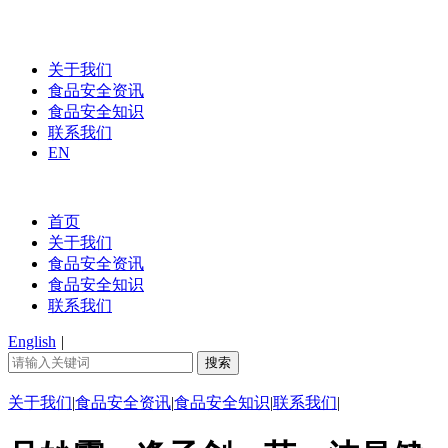
关于我们
食品安全资讯
食品安全知识
联系我们
EN
首页
关于我们
食品安全资讯
食品安全知识
联系我们
English
|
关于我们
|
食品安全资讯
|
食品安全知识
|
联系我们
|