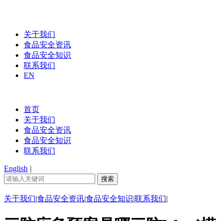
关于我们
食品安全资讯
食品安全知识
联系我们
EN
首页
关于我们
食品安全资讯
食品安全知识
联系我们
English
|
关于我们
|
食品安全资讯
|
食品安全知识
|
联系我们
|