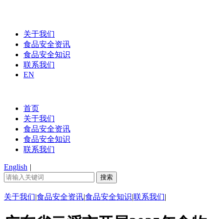
关于我们
食品安全资讯
食品安全知识
联系我们
EN
首页
关于我们
食品安全资讯
食品安全知识
联系我们
English
|
关于我们
|
食品安全资讯
|
食品安全知识
|
联系我们
|