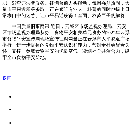
职、逃查违法者义务。征询台前人头攒动，氛围强烈热闹，大
量市平易近积极参取，正在倾听专业人士科普的同时也提出日
常糊口中的迷惑。让市平易近获得了全面、权势巨子的解答。
中国质量旧事网讯 近日，云城区市场监视办理局、云安
区市场监视办理局从办，食物平安相关单元协办的2025年云浮
市食物平安宣传周现场宣传征询勾当正在云浮市人平易近广场
举行，进一步提拔的食物平安认识和能力，营制全社会配合关
怀、支撑、参取食物平安的优良空气，凝结社会共治合力，建
牢全市食物平安防地。
返回
关于我们
食品安全资讯
食品安全知识