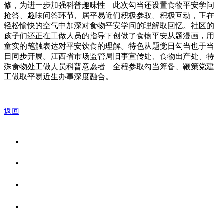
修，为进一步加强科普趣味性，此次勾当还设置食物平安学问
抢答、趣味问答环节。居平易近们积极参取、积极互动，正在
轻松愉快的空气中加深对食物平安学问的理解取回忆。社区的
孩子们还正在工做人员的指导下创做了食物平安从题漫画，用
童实的笔触表达对平安饮食的理解。特色从题党日勾当也于当
日同步开展。江西省市场监管局旧事宣传处、食物出产处、特
殊食物处工做人员科普意愿者，全程参取勾当筹备、鞭策党建
工做取平易近生办事深度融合。
返回
关于我们
食品安全资讯
食品安全知识
联系我们