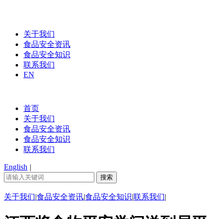
关于我们
食品安全资讯
食品安全知识
联系我们
EN
首页
关于我们
食品安全资讯
食品安全知识
联系我们
English
|
关于我们
|
食品安全资讯
|
食品安全知识
|
联系我们
|