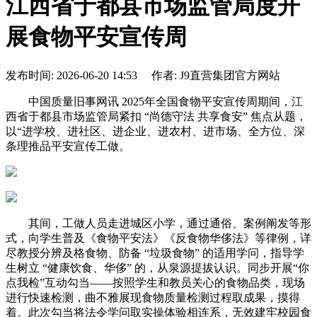
江西省于都县市场监管局度开
展食物平安宣传周
发布时间: 2026-06-20 14:53 作者: J9直营集团官方网站
中国质量旧事网讯 2025年全国食物平安宣传周期间，江
西省于都县市场监管局紧扣 “尚德守法 共享食安” 焦点从题，
以“进学校、进社区、进企业、进农村、进市场、全方位、深
条理推品平安宣传工做。
其间，工做人员走进城区小学，通过通俗、案例阐发等形
式，向学生普及《食物平安法》《反食物华侈法》等律例，详
尽教授分辨及格食物、防备 “垃圾食物” 的适用学问，指导学
生树立 “健康饮食、华侈” 的，从泉源提拔认识。同步开展“你
点我检”互动勾当——按照学生和教员关心的食物品类，现场
进行快速检测，曲不雅展现食物质量检测过程取成果，摸得
着。此次勾当将法令学问取实操体验相连系，无效建牢校园食