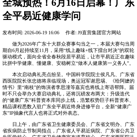
全城预热！6月16日启幕！广东
全平易近健康学问
发布时间: 2026-06-19 16:06 作者: J9直营集团官方网站
做为2026年广东十大群众赛事勾当之一，本届大赛勾当周
期自6月起持续至11月，采用“线上趣味+线下擂台对决”的双轮
驱动模式，面向全省全春秋段居平易近，让市平易近正在趣味
比拼中学健康、懂健康、安稳树立“做本人健康第一义务人”。
本次启动典礼亮点纷呈。中国科学院院士侯凡凡、广东省
西医院院长张忠德将亲临现场，奥运冠军谢思埸、《给阿嬷的
情书》里“南枝”的饰演者李思潼等嘉宾也将线上寄语帮阵。届
时不只会举办大赛启动典礼，还将沉磅发布两大：升级迭代
的“健康广东”科普资本库同步上线，浩繁权势巨子科普资本、
精品课程悉数入驻广东全平易近终身进修平台，全新“健康广
东”IP抽象代言人也将正式对外表态。
日上午，由广东省卫生健康委员会、广东省文明办、广东
省疾病防止节制局指点，广东省人平易近病院、广东省公共卫