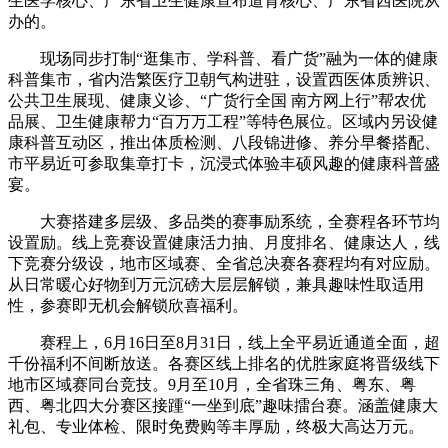
生医学核心、广东省卫生健康宣布道育核心、广东省西医院从
办的。
现场同步打制“逛集市、学科普、看广货”融为一体的健康
科普集市，省内浩繁医疗卫朝气构进驻，设置西医体质辨识、
公共卫生展现、健康义诊、“广货行全国 南方网上行”帮农优
品展、卫生健康帮力“百万万工程”等特色展位。区域内另设健
康科普互动区，推出体质检测、八段锦进修、养分早餐搭配、
市平易近可参取集章打卡，沉浸式体验丰硕风趣的健康科普盛
宴。
大赛搭建多层级、多品类的赛事励系统，全赛程各环节均
设置励。线上竞赛设置健康活力抽、月度排名、健康达人，线
下竞赛分级设，地市区域赛、全省总决赛各赛程均有对应励。
从日常暖心好物到万元沉磅大层层解锁，兼具趣味性取适用
性，参赛即无机会解锁欣喜福利。
赛程上，6月16日至8月31日，线上全平易近通道全面，超
千份福利不间断放送。各赛区线上排名的优胜家庭将晋级线下
地市区域赛同台竞技。9月至10月，全省珠三角、粤东、粤
西、粤北四大分赛区接踵“一坐到底”趣味擂台赛。涵盖健康大
礼包、专业体检、限时免费购等丰厚励，终极大高达万元。