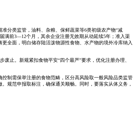
准分类监管，油料、杂粮、保鲜蔬菜等6类初级农产物“减
满前3—12个月，其余企业注册无效期从动延续5年；准入渠
畴更全面，明白储存陆活泼物源性食物、水产物的境外冷库纳入
同步废止。新规紧扣食物平安“四个最严”要求，优化注册办理、
控制需保举注册的食物范畴，区分高风险取一般风险品类监管
做。规范申报取标注，确保通关顺畅。同时，要落实从体义务，