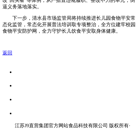
改“回头看”等体例，从严措置违规履职、整改不力的单元，倒
逼义务落地落实。
下一步，清水县市场监管局将持续推进长儿园食物平安常
态化监管，常态化开展普法培训取专项整治，全方位建牢校园
食物平安防护网，全力守护长儿饮食平安取身体健康。
返回
关于我们
食品安全资讯
食品安全知识
联系我们
江苏J9直营集团官方网站食品科技有限公司 版权所有
·
网站地图