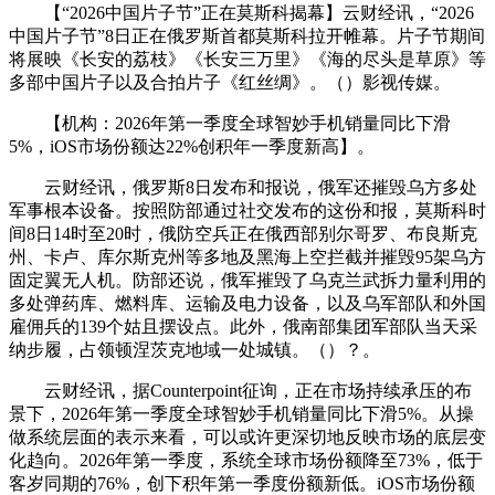
【“2026中国片子节”正在莫斯科揭幕】云财经讯，“2026
中国片子节”8日正在俄罗斯首都莫斯科拉开帷幕。片子节期间
将展映《长安的荔枝》《长安三万里》《海的尽头是草原》等
多部中国片子以及合拍片子《红丝绸》。（）影视传媒。
【机构：2026年第一季度全球智妙手机销量同比下滑
5%，iOS市场份额达22%创积年一季度新高】。
云财经讯，俄罗斯8日发布和报说，俄军还摧毁乌方多处
军事根本设备。按照防部通过社交发布的这份和报，莫斯科时
间8日14时至20时，俄防空兵正在俄西部别尔哥罗、布良斯克
州、卡卢、库尔斯克州等多地及黑海上空拦截并摧毁95架乌方
固定翼无人机。防部还说，俄军摧毁了乌克兰武拆力量利用的
多处弹药库、燃料库、运输及电力设备，以及乌军部队和外国
雇佣兵的139个姑且摆设点。此外，俄南部集团军部队当天采
纳步履，占领顿涅茨克地域一处城镇。（）？。
云财经讯，据Counterpoint征询，正在市场持续承压的布
景下，2026年第一季度全球智妙手机销量同比下滑5%。从操
做系统层面的表示来看，可以或许更深切地反映市场的底层变
化趋向。2026年第一季度，系统全球市场份额降至73%，低于
客岁同期的76%，创下积年第一季度份额新低。iOS市场份额