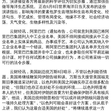
力。演讲催促各方将最新的科学评估为切实步履，通过加强合
做等海洋生态系统。 正在6月8日世界海洋日当天发布的这份
演讲指出，影响海洋的要素包罗生齿增加和生齿布局变化、经
济勾当、手艺成长、管理布局变化、地缘不不变、社会经济动
荡、天气变化、生物多样性及污染等。
云财经讯，阿里巴巴（通知布告，公司留意到美国已将阿
里巴巴集团列入中工企业名单。美国不得间接或间接从中工企
业名单上实体采购商品、办事或手艺。本公司认为将其纳入中
工企业名单是一个错误。将阿里巴巴集团列入该名单并无任何
根据。阿里巴巴集团并非中工企业，也未参取任何军平易近融
合计谋。对于任何试图本公司抽象的行为，本公司将采纳一切
可行的法令步履。
云财经讯，美国副总统万斯8日暗示，不管以色列能否情
愿，美国将继续鞭策同伊朗告竣和谈。万斯当天接管美国福克
斯旧事频道采访时说，以色列和美国之间确实存正在很多配合
好处，“但我们也存正在好处不分歧的环境……以色列明显有
本人的方针，但美国对伊朗的首要方针是确保伊朗不具有核兵
器”。他说，美国总统特朗普相信“可以或许就伊朗核问题告竣
一项持久处理方案”，“以色列可能会喜好这个方案，但从底子
上讲，我们认为这最合适美国的好处”，“将继续逃求这一方