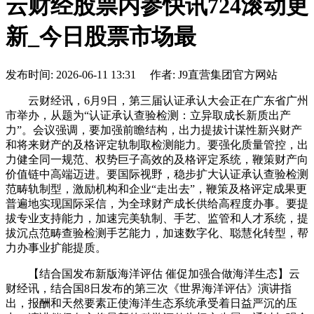
云财经股票内参快讯724滚动更
新_今日股票市场最
发布时间: 2026-06-11 13:31 作者: J9直营集团官方网站
云财经讯，6月9日，第三届认证承认大会正在广东省广州
市举办，从题为“认证承认查验检测：立异取成长新质出产
力”。会议强调，要加强前瞻结构，出力提拔计谋性新兴财产
和将来财产的及格评定轨制取检测能力。要强化质量管控，出
力健全同一规范、权势巨子高效的及格评定系统，鞭策财产向
价值链中高端迈进。要国际视野，稳步扩大认证承认查验检测
范畴轨制型，激励机构和企业“走出去”，鞭策及格评定成果更
普遍地实现国际采信，为全球财产成长供给高程度办事。要提
拔专业支持能力，加速完美轨制、手艺、监管和人才系统，提
拔沉点范畴查验检测手艺能力，加速数字化、聪慧化转型，帮
力办事业扩能提质。
【结合国发布新版海洋评估 催促加强合做海洋生态】云
财经讯，结合国8日发布的第三次《世界海洋评估》演讲指
出，报酬和天然要素正使海洋生态系统承受着日益严沉的压