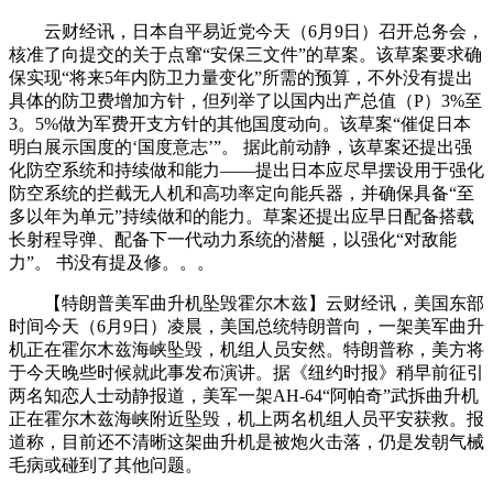
云财经讯，日本自平易近党今天（6月9日）召开总务会，
核准了向提交的关于点窜“安保三文件”的草案。该草案要求确
保实现“将来5年内防卫力量变化”所需的预算，不外没有提出
具体的防卫费增加方针，但列举了以国内出产总值（P）3%至
3。5%做为军费开支方针的其他国度动向。该草案“催促日本
明白展示国度的‘国度意志’”。 据此前动静，该草案还提出强
化防空系统和持续做和能力——提出日本应尽早摆设用于强化
防空系统的拦截无人机和高功率定向能兵器，并确保具备“至
多以年为单元”持续做和的能力。草案还提出应早日配备搭载
长射程导弹、配备下一代动力系统的潜艇，以强化“对敌能
力”。 书没有提及修。。。
【特朗普美军曲升机坠毁霍尔木兹】云财经讯，美国东部
时间今天（6月9日）凌晨，美国总统特朗普向，一架美军曲升
机正在霍尔木兹海峡坠毁，机组人员安然。特朗普称，美方将
于今天晚些时候就此事发布演讲。据《纽约时报》稍早前征引
两名知恋人士动静报道，美军一架AH-64“阿帕奇”武拆曲升机
正在霍尔木兹海峡附近坠毁，机上两名机组人员平安获救。报
道称，目前还不清晰这架曲升机是被炮火击落，仍是发朝气械
毛病或碰到了其他问题。