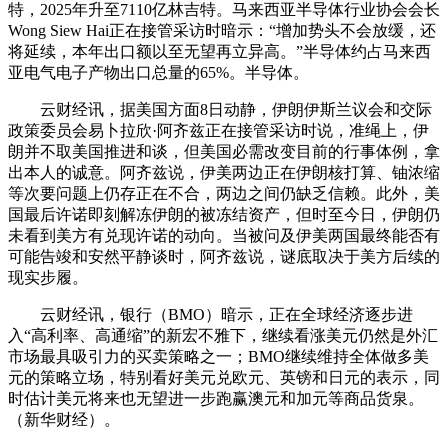
特，2025年升至7110亿林吉特。马来西亚半导体行业协会会长
Wong Siew Hai正在接管采访时暗示：“增加势头不会放缓，还
将延续，本年出口额以至无望再立异高。”半导体约占马来西
亚电气电子产物出口总量的65%。半导体。
云财经讯，据美国方面8日动静，伊朗伊斯兰议会和交际
政策委员会易卜拉欣·阿齐兹正在接管采访时说，准绳上，伊
朗并不取美国推进和谈，但美国必需改变目前的行事体例，拿
出本人的诚意。阿齐兹说，伊美两边正在伊朗核打算、铀浓缩
等次要问题上仍存正在不合，两边之间仍缺乏信赖。此外，美
国最后许诺即刻解冻伊朗的被冻结资产，但时至今日，伊朗仍
未看到美方有兑现许诺的动向。当被问及伊美两国最终能否有
可能告竣和安然平静谈时，阿齐兹说，谜底取决于美方后续的
现实步履。
云财经讯，银行（BMO）暗示，正在全球经济逐步进
入“高利率、高通缩”的新宏不雅下，继续看涨美元仍然是外汇
市场最具吸引力的买卖策略之一；BMO继续维持全体做多美
元的策略立场，特别看好美元兑欧元、英镑和日元的表示，同
时估计美元将来也无望进一步跑赢澳元和加元等商品货泉。
（新华财经）。