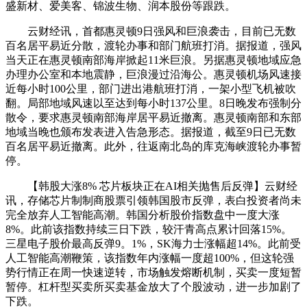
盛新材、爱美客、锦波生物、润本股份等跟跌。
云财经讯，首都惠灵顿9日强风和巨浪袭击，目前已无数
百名居平易近分散，渡轮办事和部门航班打消。据报道，强风
当天正在惠灵顿南部海岸掀起11米巨浪。另据惠灵顿地域应急
办理办公室和本地震静，巨浪漫过沿海公。惠灵顿机场风速接
近每小时100公里，部门进出港航班打消，一架小型飞机被吹
翻。局部地域风速以至达到每小时137公里。8日晚发布强制分
散令，要求惠灵顿南部海岸居平易近撤离。惠灵顿南部和东部
地域当晚也颁布发表进入告急形态。据报道，截至9日已无数
百名居平易近撤离。此外，往返南北岛的库克海峡渡轮办事暂
停。
【韩股大涨8% 芯片板块正在AI相关抛售后反弹】云财经
讯，存储芯片制制商股票引领韩国股市反弹，表白投资者尚未
完全放弃人工智能高潮。韩国分析股价指数盘中一度大涨
8%。此前该指数持续三日下跌，较汗青高点累计回落15%。
三星电子股价最高反弹9。1%，SK海力士涨幅超14%。此前受
人工智能高潮鞭策，该指数年内涨幅一度超100%，但这轮强
势行情正在周一快速逆转，市场触发熔断机制，买卖一度短暂
暂停。杠杆型买卖所买卖基金放大了个股波动，进一步加剧了
下跌。