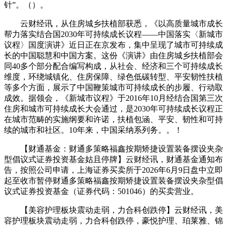
针”。（）。
云财经讯，从住房城乡扶植部获悉，《以高质量城市成长
帮力落实结合国2030年可持续成长议程——中国落实〈新城市
议程〉国度演讲》近日正在京发布，集中呈现了城市可持续成
长的中国聪慧和中国方案。这份《演讲》由住房城乡扶植部会
同40多个部分配合编写构成，从社会、经济和三个可持续成长
维度，环绕城镇化、住房保障、绿色低碳转型、平安韧性扶植
等多个方面，展示了中国鞭策城市可持续成长的步履、行动取
成效。据领会，《新城市议程》于2016年10月经结合国第三次
住房和城市可持续成长大会通过，是2030年可持续成长议程正
在城市范畴的实施纲要和许诺，扶植包涵、平安、韧性和可持
续的城市和社区。10年来，中国采纳系列务。。！
【财通基金：财通多策略福鑫按期矫捷设置装备摆设夹杂
型倡议式证券投资基金姑且停牌】云财经讯，财通基金通知布
告，按照公司申请，上海证券买卖所于2026年6月9日盘中立即
起至收市暂停财通多策略福鑫按期矫捷设置装备摆设夹杂型倡
议式证券投资基金（证券代码：501046）的买卖营业。
【美容护理板块震动走弱，力合科创跌停】云财经讯，美
容护理板块震动走弱，力合科创跌停，豪悦护理、珀莱雅、锦