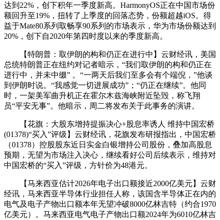
达到22%，创下积年一季度新高。HarmonyOS正在中国市场份
额回升至19%，扭转了上季度的回落态势，份额超越iOS。得
益于Mate80系列取畅享90系列的市场表示，华为市场份额达到
20%，创下自2020年第四时度以来的季度新高。
【特朗普：取伊朗的构和仍正在进行中】云财经讯，美国
总统特朗普正在纽约对记者暗示，“我们取伊朗的构和仍正在
进行中，并未中缀” 。“一两天后我们至多会有个端倪，”他谈
到伊朗时说。“我感觉一切进展成功”；“仍正在继续”。他同
时，一架美军曲升机正在霍尔木兹海峡附近坠毁，称飞翔
员“平安无事”。他暗示，周二将发布关于此事务的演讲。
【花旗：大股东增持提振决心+股息率诱人 维持中国宏桥
(01378)“买入”评级】云财经讯，花旗发布研报指出，中国宏桥
（01378）控股股东近日实金白银增持公司股份，叠加高股息
预期，无望为市场注入决心，继续看好公司后续表示，维持对
中国宏桥的“买入”评级，方针价为48港元。
【马来西亚估计2026年电子出口额接近2000亿美元】云财
经讯，马来西亚半导体行业担任人称，该国含半导体正在内的
电气及电子产物出口额本年无望冲破8000亿林吉特（约合1970
亿美元）。马来西亚电气电子产物出口额2024年为6010亿林吉