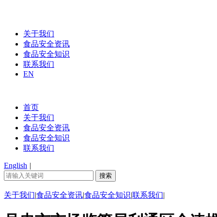
关于我们
食品安全资讯
食品安全知识
联系我们
EN
首页
关于我们
食品安全资讯
食品安全知识
联系我们
English
|
关于我们
|
食品安全资讯
|
食品安全知识
|
联系我们
|