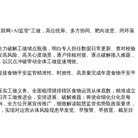
网+AI监管”工做，高位统筹、多方协同、靶向攻坚、闭环落
力破解工做堵点瓶颈，明白专人担任数据日常更新、查对校验
安高风险、高关心度场景，逐户排核对接、逐点破解接入难题，
，以沉点冲破带动全体工做提速增效。
拔食物平安监管精准性、时效性、高质量完成年度食物平安平
实工做义务。全面梳理摸排辖区食物运营从体底数，精准成立
召开工做推进会，安排进展、破解难题；将使命细化分化至每
例，全方位开展宣传推广，细致解读聪慧监管劣势取政策要求，
势，实现对运营从体风险现患早发觉、早预警、早措置。截至目