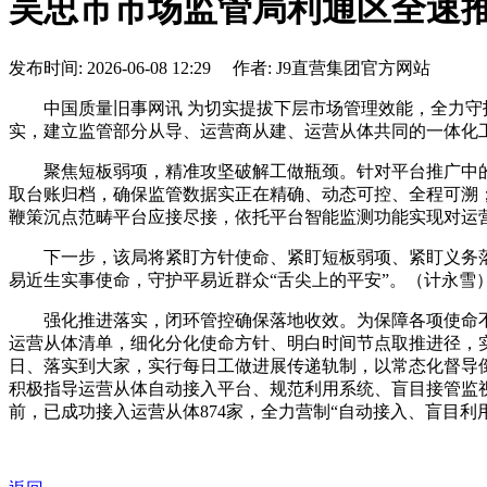
吴忠市市场监管局利通区全速推
发布时间: 2026-06-08 12:29 作者: J9直营集团官方网站
中国质量旧事网讯 为切实提拔下层市场管理效能，全力守护
实，建立监管部分从导、运营商从建、运营从体共同的一体化
聚焦短板弱项，精准攻坚破解工做瓶颈。针对平台推广中的
取台账归档，确保监管数据实正在精确、动态可控、全程可溯
鞭策沉点范畴平台应接尽接，依托平台智能监测功能实现对运
下一步，该局将紧盯方针使命、紧盯短板弱项、紧盯义务落
易近生实事使命，守护平易近群众“舌尖上的平安”。（计永雪
强化推进落实，闭环管控确保落地收效。为保障各项使命不
运营从体清单，细化分化使命方针、明白时间节点取推进径，
日、落实到大家，实行每日工做进展传递轨制，以常态化督导
积极指导运营从体自动接入平台、规范利用系统、盲目接管监视
前，已成功接入运营从体874家，全力营制“自动接入、盲目利