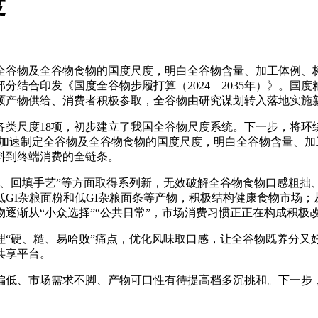
度
谷物及全谷物食物的国度尺度，明白全谷物含量、加工体例、标
分结合印发《国度全谷物步履打算（2024—2035年）》。国
硕产物供给、消费者积极参取，全谷物由研究谋划转入落地实施
尺度18项，初步建立了我国全谷物尺度系统。下一步，将环绕
是加速制定全谷物及全谷物食物的国度尺度，明白全谷物含量、
料到终端消费的全链条。
回填手艺”等方面取得系列新，无效破解全谷物食物口感粗拙
GI杂粮面粉和低GI杂粮面条等产物，积极结构健康食物市场
逐渐从“小众选择”“公共日常”，市场消费习惯正正在构成积极
硬、糙、易哈败”痛点，优化风味取口感，让全谷物既养分又
共享平台。
低、市场需求不脚、产物可口性有待提高档多沉挑和。下一步，