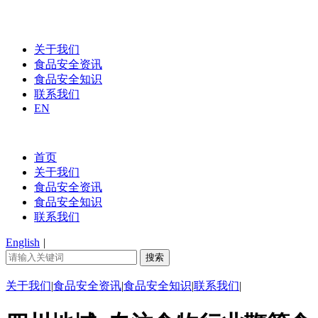
关于我们
食品安全资讯
食品安全知识
联系我们
EN
首页
关于我们
食品安全资讯
食品安全知识
联系我们
English
|
关于我们
|
食品安全资讯
|
食品安全知识
|
联系我们
|