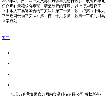
2026年4月1日，法律人员再次对该单元进行查抄，该餐饮单元
仍存正在天花板有霉斑、墙壁破损的环境。以上行为违反了
《中华人平易近国食物平安法》第三十第一款，根据《中华人
平易近国食物平安法》第一百二十六条第一款第十三项的对其
立案查处。
返回
关于我们
食品安全资讯
食品安全知识
联系我们
江苏J9直营集团官方网站食品科技有限公司 版权所有
·
网站地图