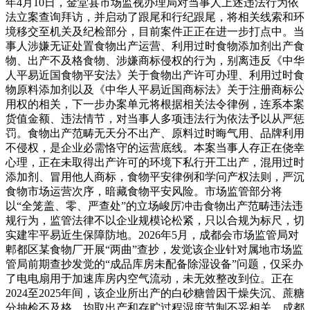
年4月10日，金堂县市场监视办理局对当事人上述违法行为依
法立案查询拜访，并启动了跟尾和行纪跟尾，将相关线索和环
境移交至机关及纪检部分，目前案件正正在进一步打点中。当
事人涉嫌无证处置食物出产运营、利用过时食物添加剂出产食
物、出产不及格食物、涉嫌商标侵权的行为，别离违反《中华
人平易近国食物平安法》关于食物出产许可办理、利用过时食
物原料添加剂以及《中华人平易近国商标法》关于注册商标公
用权的相关，下一步办案单元将根据相关法令律例，连系本案
货值金额、违法情节，对当事人多项违法行为依法予以从严惩
罚。食物出产范畴无天分不出产、原料过时晦气用、品牌利用
不侵权，是企业必需恪守的运营底线。本案当事人存正在侥幸
心理，正在未取得出产许可的环境下私行开工出产，混用过时
添加剂、冒用他人商标，食物平安律例和学问产权法则，严沉
食物市场运营次序，暗藏食物平安风险。市场监管部分将
以“全笼盖、零、严查处”的立场峻厉冲击食物出产范畴违法违
规行为，监管法律不以企业规模论松紧，只以合规为标尺，切
实建牢平易近生保障防地。2026年5月，成都会市场监管局对
郫都区某食物厂开展“两曲”查抄，发觉该企业针对属地市场监
管局前期查抄发觉的“成品库房未配备除湿设备”问题，仅采办
了电电扇用于加速库房内空气流动，未无效整改到位。正在
2024至2025年间，该企业所出产的白砂糖曾因干燥失沉、蔗糖
分抽检不及格，均取出产和存贮过程湿度节制不妥相关。成都