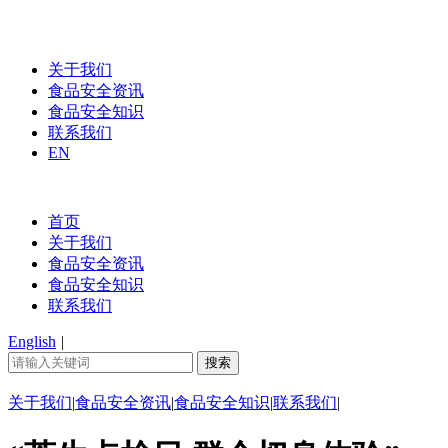
关于我们
食品安全资讯
食品安全知识
联系我们
EN
首页
关于我们
食品安全资讯
食品安全知识
联系我们
English
|
关于我们
|
食品安全资讯
|
食品安全知识
|
联系我们
|