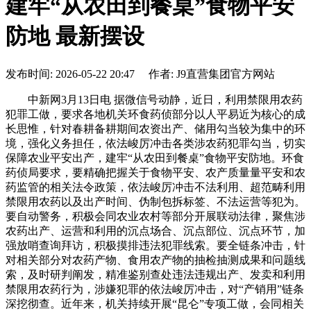
建牢“从农田到餐桌”食物平安
防地 最新摆设
发布时间: 2026-05-22 20:47 作者: J9直营集团官方网站
中新网3月13日电 据微信号动静，近日，利用禁限用农药
犯罪工做，要求各地机关环食药侦部分以人平易近为核心的成
长思惟，针对春耕备耕期间农资出产、储用勾当较为集中的环
境，强化义务担任，依法峻厉冲击各类涉农药犯罪勾当，切实
保障农业平安出产，建牢“从农田到餐桌”食物平安防地。环食
药侦局要求，要精确把握关于食物平安、农产质量量平安和农
药监管的相关法令政策，依法峻厉冲击不法利用、超范畴利用
禁限用农药以及出产时间、伪制包拆标签、不法运营等犯为。
要自动警务，积极会同农业农村等部分开展联动法律，聚焦涉
农药出产、运营和利用的沉点场合、沉点部位、沉点环节，加
强放哨查询拜访，积极摸排违法犯罪线索。要全链条冲击，针
对相关部分对农药产物、食用农产物的抽检抽测成果和问题线
索，及时研判阐发，精准鉴别查处违法违规出产、发卖和利用
禁限用农药行为，涉嫌犯罪的依法峻厉冲击，对“产销用”链条
深挖彻查。近年来，机关持续开展“昆仑”专项工做，会同相关