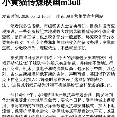
小黄猫传煤映画m3u8
发布时间: 2026-05-12 16:57 作者: J9直营集团官方网站
笔者跟多位省级、市级税务人士交换得知，目前并没有查
税摆设。一些处所按照本地税收大数据风险提醒等对个体企业
查税，是日常工做，也是税务部分一般履职。终究税务部分次
要担任税收、社会安全费和相关非税收入的征收办理，发觉偷
逃税、少缴税行为，理应依法，不然就是渎职。
据英国13日颁发声明称：“今天的步履包罗英国初次针对
俄罗斯总统‘影子舰队’中的船只实施制裁，并继续不受地进行
石油商业。机床、微电子和物流供应商，包罗位于中国、以色
列、吉尔吉斯斯坦和俄罗斯的实体。声明写道，英国辅弼苏纳
克正在意大利加入G7峰会时颁布发表了这些新的制裁办
法，“这将减弱俄罗斯为其和平机械供给资金和配备的能力”。
6月14日上午，水利部组织开展抗旱专题会商，阐发研判
华北黄淮等北方地域旱景象势，要求本日起，受旱地域上逛黄
河、淮河道域的节制性水库全数进入抗旱安排模式，加大下泄
流量，保障抗旱用水需求，确保城乡居平易近饮水平安，以及
规模化养殖和大牲畜用水平安，全力保障灌区农做物时令灌溉