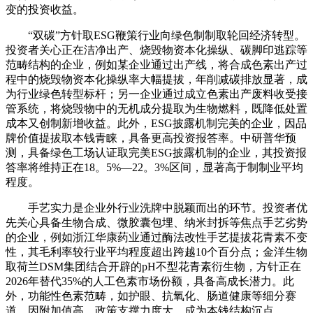
变的投资收益。
“双碳”方针取ESG鞭策行业向绿色制制取轮回经济转型。
投资者关心正在洁净出产、烧毁物资本化操纵、碳脚印逃踪等
范畴结构的企业，例如某企业通过出产线，将合成色素出产过
程中的烧毁物资本化操纵率大幅提拔，年削减碳排放显著，成
为行业绿色转型标杆；另一企业通过成立色素出产废料收受接
管系统，将烧毁物中的无机成分提取为生物燃料，既降低处置
成本又创制新增收益。此外，ESG披露机制完美的企业，因品
牌价值提拔取本钱青睐，具备更高投资报答率。中研普华预
测，具备绿色工场认证取完美ESG披露机制的企业，其投资报
答率将维持正在18。5%—22。3%区间，显著高于制制业平均
程度。
手艺实力是企业外行业洗牌中脱颖而出的环节。投资者优
先关心具备生物合成、微胶囊包埋、纳米封拆等焦点手艺劣势
的企业，例如浙江华康药业通过酶法改性手艺提拔花青素不变
性，其毛利率较行业平均程度超出跨越10个百分点；金洋生物
取荷兰DSM集团结合开辟的pH不型花青素衍生物，方针正在
2026年替代35%的人工色素市场份额，具备高成长潜力。此
外，功能性色素范畴，如护眼、抗氧化、肠道健康等细分赛
道，因附加值高、政策支撑力度大，成为本钱结构沉点。