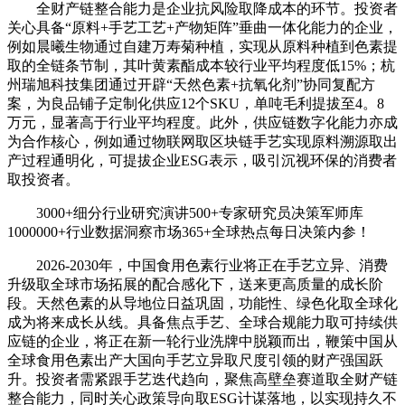
全财产链整合能力是企业抗风险取降成本的环节。投资者
关心具备“原料+手艺工艺+产物矩阵”垂曲一体化能力的企业，
例如晨曦生物通过自建万寿菊种植，实现从原料种植到色素提
取的全链条节制，其叶黄素酯成本较行业平均程度低15%；杭
州瑞旭科技集团通过开辟“天然色素+抗氧化剂”协同复配方
案，为良品铺子定制化供应12个SKU，单吨毛利提拔至4。8
万元，显著高于行业平均程度。此外，供应链数字化能力亦成
为合作核心，例如通过物联网取区块链手艺实现原料溯源取出
产过程通明化，可提拔企业ESG表示，吸引沉视环保的消费者
取投资者。
3000+细分行业研究演讲500+专家研究员决策军师库
1000000+行业数据洞察市场365+全球热点每日决策内参！
2026-2030年，中国食用色素行业将正在手艺立异、消费
升级取全球市场拓展的配合感化下，送来更高质量的成长阶
段。天然色素的从导地位日益巩固，功能性、绿色化取全球化
成为将来成长从线。具备焦点手艺、全球合规能力取可持续供
应链的企业，将正在新一轮行业洗牌中脱颖而出，鞭策中国从
全球食用色素出产大国向手艺立异取尺度引领的财产强国跃
升。投资者需紧跟手艺迭代趋向，聚焦高壁垒赛道取全财产链
整合能力，同时关心政策导向取ESG计谋落地，以实现持久不